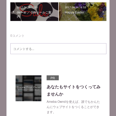
2017.04.25 13:01
2017.04.14 16:55
de〜ai ／ GWセールご案
Happy Easter
内
0
コメント
PR
あなたもサイトをつくってみ
ませんか
Ameba Owndを使えば、誰でもかんた
んにウェブサイトをつくることができ
ます。