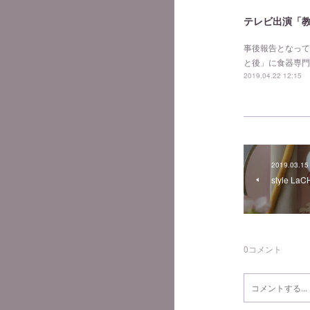
テレビ出演「
事後報告となって
と後」に食器専門
2019.04.22 12:15
2019.03.15
style L
0
コメント