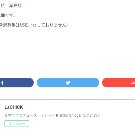
水焼、瀬戸焼、、、
繊細です。
assの新規募集は現在いたしておりません)
LaCHICK
食空間プロデュース ラシック Kishiko Shiogai 塩貝起志子
フォロー