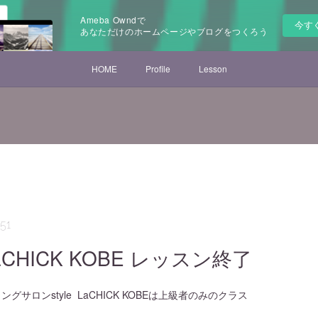
Ameba Owndで
今す
あなただけのホームページやブログをつくろう
HOME
Profile
Lesson
:51
 LaCHICK KOBE レッスン終了
グサロンstyle LaCHICK KOBEは上級者のみのクラス