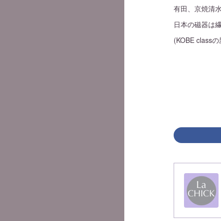
有田、京焼清
日本の磁器は
(KOBE cl