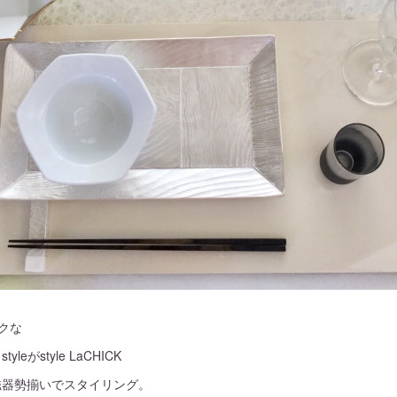
クな
leがstyle LaCHICK
磁器勢揃いでスタイリング。