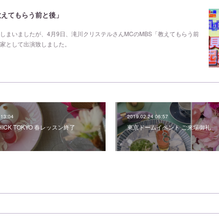
教えてもらう前と後」
しまいましたが、4月9日、滝川クリステルさんMCのMBS「教えてもらう前
家として出演致しました。
 13:04
2019.02.24 06:57
aCHICK TOKYO 春レッスン終了
東京ドームイベント ご来場御礼